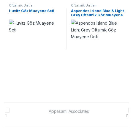
Oftalmik Ünitler
Oftalmik Ünitler
Huvitz Göz Muayene Seti
Aspendos Island Blue & Light
Grey Oftalmik Göz Muayene
Üniti
B
r
a