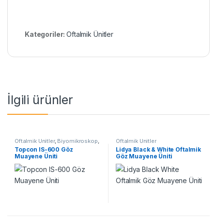
Kategoriler:
Oftalmik Ünitler
İlgili ürünler
Oftalmik Ünitler
,
Biyomikroskop
,
Oftalmik Ünitler
Chart Projektör
,
Dijital Foropter
,
Topcon IS-600 Göz
Lidya Black & White Oftalmik
Dijital Lensmetre
,
İndirekt
Muayene Üniti
Göz Muayene Üniti
Oftalmoskop