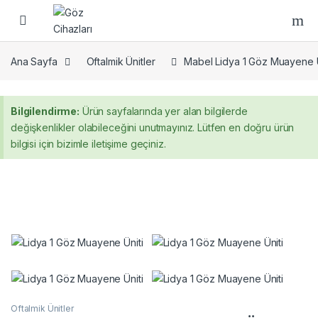
Skip to navigation
Skip to content
Ana Sayfa
Oftalmik Ünitler
Mabel Lidya 1 Göz Muayene Ün
Bilgilendirme:
Ürün sayfalarında yer alan bilgilerde
değişkenlikler olabileceğini unutmayınız. Lütfen en doğru ürün
bilgisi için bizimle iletişime geçiniz.
Oftalmik Ünitler