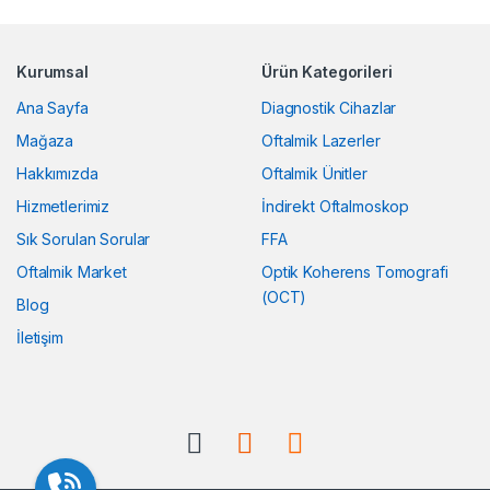
n
Kurumsal
Ürün Kategorileri
d
Ana Sayfa
Diagnostik Cihazlar
s
Mağaza
Oftalmik Lazerler
C
Hakkımızda
Oftalmik Ünitler
Hizmetlerimiz
İndirekt Oftalmoskop
a
Sık Sorulan Sorular
FFA
r
Oftalmik Market
Optik Koherens Tomografi
o
(OCT)
Blog
İletişim
u
s
e
l